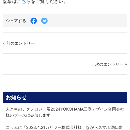
記事は
こちら
をご覧ください。
Facebook
Twitter
シェアする
で
で
シ
シ
ェ
ェ
ア
ア
す
す
« 前のエントリー
る
る
次のエントリー »
お知らせ
人と車のテクノロジー展2024YOKOHAMA三咲デザイン合同会社
様のブースに参加します
コラムに『2023.4.21カリツー株式会社様 ながらスマホ運転防