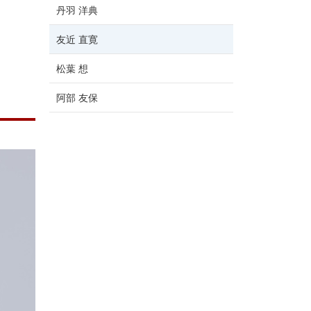
丹羽 洋典
友近 直寛
松葉 想
阿部 友保