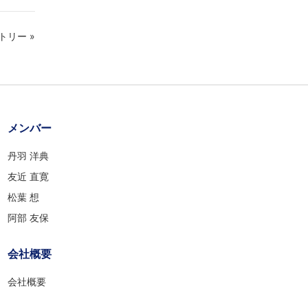
トリー »
メンバー
丹羽 洋典
友近 直寛
松葉 想
阿部 友保
会社概要
会社概要