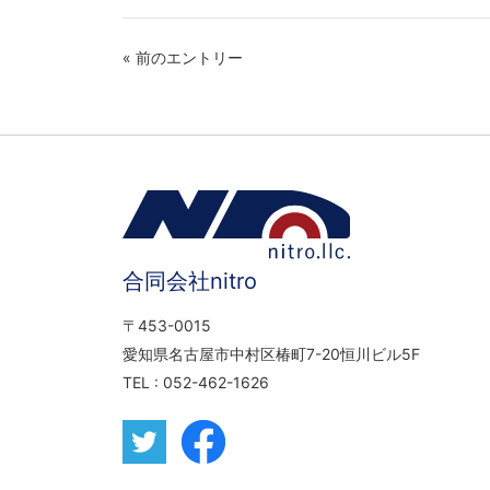
シ
シ
ェ
ェ
ア
ア
す
す
« 前のエントリー
る
る
合同会社nitro
〒453-0015
愛知県名古屋市中村区椿町7-20恒川ビル5F
TEL :
052-462-1626