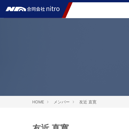
HOME
メンバー
友近 直寛
友近 直寛